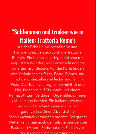
“
Schlemmen und trinken w
ie in
Italien: Trattoria Remo's
An der Ecke Hein-Hoyer-Straße und
Paulinenplatz versteckt sich die Trattoria
Remo's. Ein kleiner, lauschiger Italiener mit
verputzten Wänden, viel Kerzenlicht und rot
karierten Tischdecken. Auf der Karte finden
sich Variationen an Pizza, Pasta, Fleisch und
Fischgerichten, allesamt lecker und fair im
Preis. Das Team versorgt einen mit Brot und
Dip, Prosecco auf Eis vorab und einem
Ramazotti zum Verdauen. Urgemütlich, immer
voll, laut und herzlich. Ein Italiener, wo man
gerne vorbeischaut, wenn man einen
garantiert schönen Abend ohne
Schnickschnack verbringen möchte. Bei gutem
Wetter kann man auch gemütliche Stunden bei
Pasta und Aperol Spritz auf den Plätzen vor
der Tür in der Sonne verbringen.
"